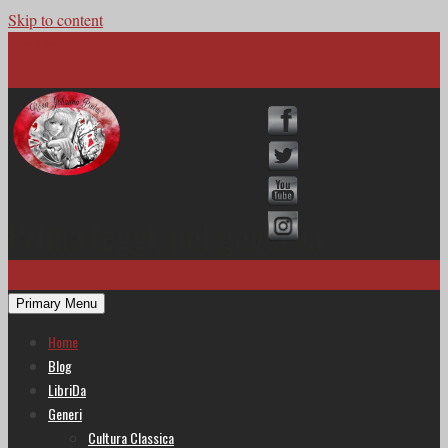
Skip to content
Scrivimi
Prima leggi, poi governa
Primary Menu
Home
Blog
LibriDa
Generi
Cultura Classica